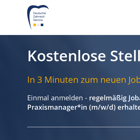
Kostenlose Stel
In 3 Minuten zum neuen Job
Einmal anmelden -
regelmäßig Job
Praxismanager*in (m/w/d) erhalt