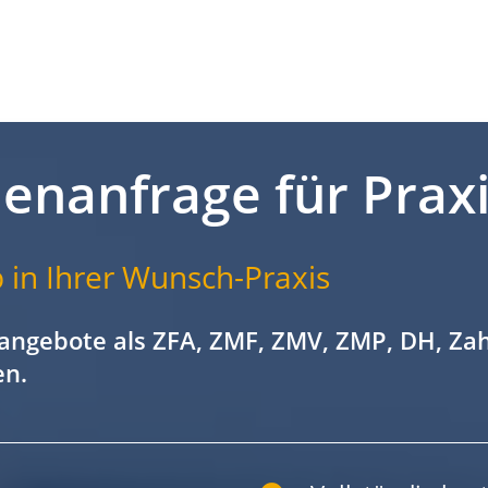
lenanfrage für Prax
 in Ihrer Wunsch-Praxis
angebote als ZFA, ZMF, ZMV, ZMP, DH, Za
en.