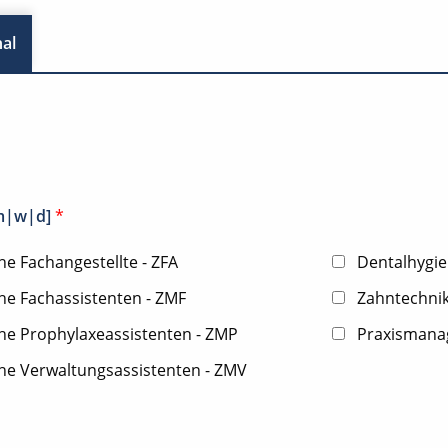
al
[m|w|d]
*
e Fachangestellte - ZFA
Dentalhygie
he Fachassistenten - ZMF
Zahntechnik
he Prophylaxeassistenten - ZMP
Praxismana
he Verwaltungsassistenten - ZMV