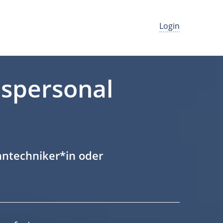
Login
ispersonal
hntechniker*in oder