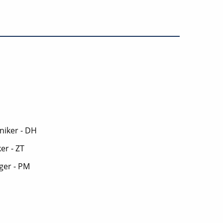
niker - DH
er - ZT
ger - PM