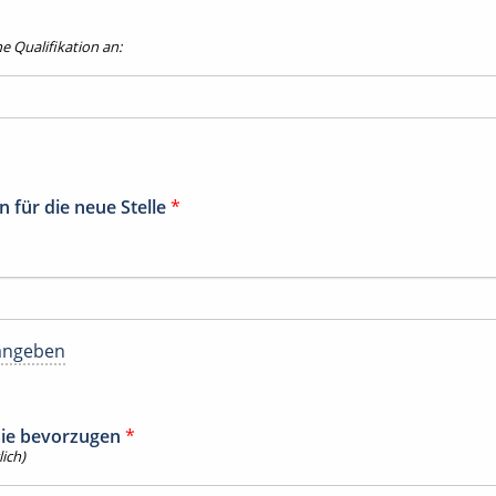
*
he Qualifikation an:
 für die neue Stelle
*
angeben
 Sie bevorzugen
*
ich)