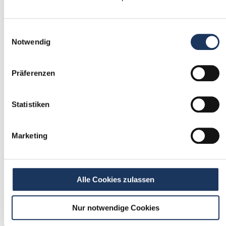
1
Einwilligungsauswahl
Einmalig registrieren
Notwendig
kostenfrei & ohne Unterlagen
schnell & unverbindlich
Präferenzen
Statistiken
2
Passende Stellenangebote
Marketing
erhalten
stetig neue Stellenangebote erhalten
ohne selbst zu suchen
Alle Cookies zulassen
Nur notwendige Cookies
3