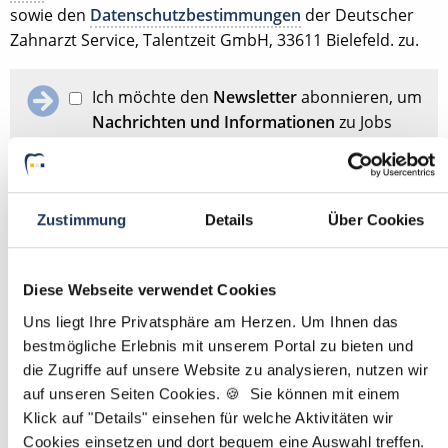
sowie den
Datenschutzbestimmungen
der Deutscher
Zahnarzt Service, Talentzeit GmbH, 33611 Bielefeld. zu.
Ich möchte den
Newsletter
abonnieren, um
Nachrichten und Informationen
zu Jobs
und der Karriere in der Zahnarztpraxis zu
erhalten. Im Übrigen habe ich die
Datenschutzerklärung
gelesen und bin mit
ihr einverstanden.
Zustimmung
Details
Über Cookies
Stellenanfrage absenden
Diese Webseite verwendet Cookies
Uns liegt Ihre Privatsphäre am Herzen. Um Ihnen das
bestmögliche Erlebnis mit unserem Portal zu bieten und
Schon Stellenanfrage abgesendet?
Dann passen Sie
hier
die Zugriffe auf unsere Website zu analysieren, nutzen wir
Ihre Angaben für die Stellensuche an.
auf unseren Seiten Cookies. 🍪 Sie können mit einem
Klick auf "Details" einsehen für welche Aktivitäten wir
Mit
*
markierte Felder sind Pflichtfelder
Cookies einsetzen und dort bequem eine Auswahl treffen.