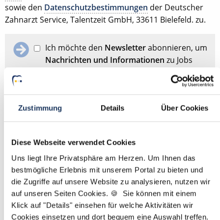
sowie den
Datenschutzbestimmungen
der Deutscher
Zahnarzt Service, Talentzeit GmbH, 33611 Bielefeld. zu.
Ich möchte den
Newsletter
abonnieren, um
Nachrichten und Informationen
zu Jobs
und der Karriere in der Zahnarztpraxis zu
erhalten. Im Übrigen habe ich die
Datenschutzerklärung
gelesen und bin mit
ihr einverstanden.
Zustimmung
Details
Über Cookies
Stellenanfrage absenden
Diese Webseite verwendet Cookies
Uns liegt Ihre Privatsphäre am Herzen. Um Ihnen das
bestmögliche Erlebnis mit unserem Portal zu bieten und
Schon Stellenanfrage abgesendet?
Dann passen Sie
hier
die Zugriffe auf unsere Website zu analysieren, nutzen wir
Ihre Angaben für die Stellensuche an.
auf unseren Seiten Cookies. 🍪 Sie können mit einem
Klick auf "Details" einsehen für welche Aktivitäten wir
Mit
*
markierte Felder sind Pflichtfelder
Cookies einsetzen und dort bequem eine Auswahl treffen.