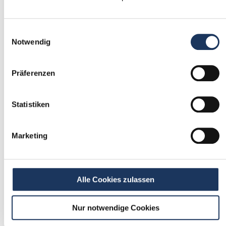
1
Einwilligungsauswahl
Einmalig registrieren
Notwendig
kostenfrei & ohne Unterlagen
schnell & unverbindlich
Präferenzen
Statistiken
2
Passende Stellenangebote
Marketing
erhalten
stetig neue Stellenangebote erhalten
ohne selbst zu suchen
Alle Cookies zulassen
Nur notwendige Cookies
3