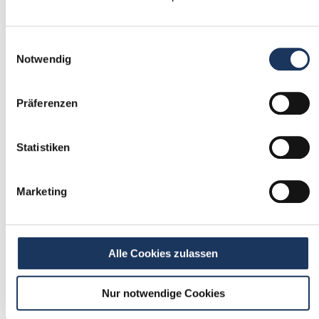
1
Einwilligungsauswahl
Einmalig registrieren
Notwendig
kostenfrei & ohne Unterlagen
schnell & unverbindlich
Präferenzen
Statistiken
2
Passende Stellenangebote
Marketing
erhalten
stetig neue Stellenangebote erhalten
ohne selbst zu suchen
Alle Cookies zulassen
Nur notwendige Cookies
3