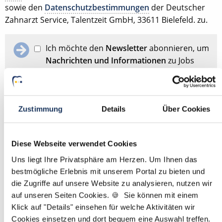
sowie den
Datenschutzbestimmungen
der Deutscher
Zahnarzt Service, Talentzeit GmbH, 33611 Bielefeld. zu.
Ich möchte den
Newsletter
abonnieren, um
Nachrichten und Informationen
zu Jobs
und der Karriere in der Zahnarztpraxis zu
erhalten. Im Übrigen habe ich die
Datenschutzerklärung
gelesen und bin mit
ihr einverstanden.
Zustimmung
Details
Über Cookies
Stellenanfrage absenden
Diese Webseite verwendet Cookies
Uns liegt Ihre Privatsphäre am Herzen. Um Ihnen das
bestmögliche Erlebnis mit unserem Portal zu bieten und
Schon Stellenanfrage abgesendet?
Dann passen Sie
hier
die Zugriffe auf unsere Website zu analysieren, nutzen wir
Ihre Angaben für die Stellensuche an.
auf unseren Seiten Cookies. 🍪 Sie können mit einem
Klick auf "Details" einsehen für welche Aktivitäten wir
Mit
*
markierte Felder sind Pflichtfelder
Cookies einsetzen und dort bequem eine Auswahl treffen.