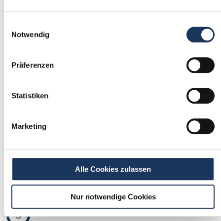
1
Einwilligungsauswahl
Einmalig registrieren
Notwendig
kostenfrei & ohne Unterlagen
Präferenzen
schnell & unverbindlich
Statistiken
2
Passende Stellenangebote
Marketing
erhalten
stetig neue Stellenangebote erhalten
Alle Cookies zulassen
ohne selbst zu suchen
Nur notwendige Cookies
3