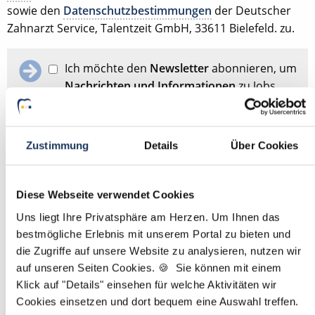
sowie den
Datenschutzbestimmungen
der Deutscher
Zahnarzt Service, Talentzeit GmbH, 33611 Bielefeld. zu.
Ich möchte den
Newsletter
abonnieren, um
Nachrichten und Informationen
zu Jobs
und der Karriere in der Zahnarztpraxis zu
erhalten. Im Übrigen habe ich die
Datenschutzerklärung
gelesen und bin mit
Zustimmung
Details
Über Cookies
ihr einverstanden.
Diese Webseite verwendet Cookies
Stellenanfrage absenden
Uns liegt Ihre Privatsphäre am Herzen. Um Ihnen das
bestmögliche Erlebnis mit unserem Portal zu bieten und
Schon Stellenanfrage abgesendet?
Dann passen Sie
hier
die Zugriffe auf unsere Website zu analysieren, nutzen wir
Ihre Angaben für die Stellensuche an.
auf unseren Seiten Cookies. 🍪 Sie können mit einem
Klick auf "Details" einsehen für welche Aktivitäten wir
Mit
*
markierte Felder sind Pflichtfelder
Cookies einsetzen und dort bequem eine Auswahl treffen.