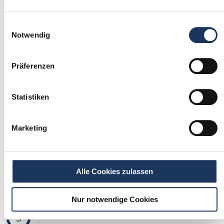
1
Einwilligungsauswahl
Einmalig registrieren
Notwendig
kostenfrei & ohne Unterlagen
Präferenzen
schnell & unverbindlich
Statistiken
2
Passende Stellenangebote
Marketing
erhalten
stetig neue Stellenangebote erhalten
Alle Cookies zulassen
ohne selbst zu suchen
Nur notwendige Cookies
3