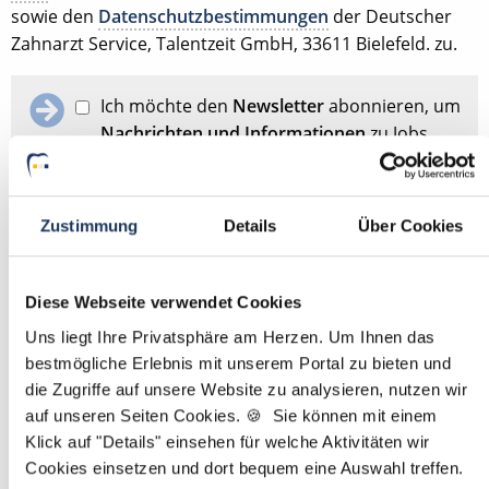
sowie den
Datenschutzbestimmungen
der Deutscher
Zahnarzt Service, Talentzeit GmbH, 33611 Bielefeld. zu.
Ich möchte den
Newsletter
abonnieren, um
Nachrichten und Informationen
zu Jobs
und der Karriere in der Zahnarztpraxis zu
erhalten. Im Übrigen habe ich die
Datenschutzerklärung
gelesen und bin mit
Zustimmung
Details
Über Cookies
ihr einverstanden.
Diese Webseite verwendet Cookies
Stellenanfrage absenden
Uns liegt Ihre Privatsphäre am Herzen. Um Ihnen das
bestmögliche Erlebnis mit unserem Portal zu bieten und
Schon Stellenanfrage abgesendet?
Dann passen Sie
hier
die Zugriffe auf unsere Website zu analysieren, nutzen wir
Ihre Angaben für die Stellensuche an.
auf unseren Seiten Cookies. 🍪 Sie können mit einem
Klick auf "Details" einsehen für welche Aktivitäten wir
Mit
*
markierte Felder sind Pflichtfelder
Cookies einsetzen und dort bequem eine Auswahl treffen.