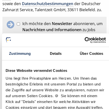
sowie den
Datenschutzbestimmungen
der Deutscher
Zahnarzt Service, Talentzeit GmbH, 33611 Bielefeld. zu.
Ich möchte den
Newsletter
abonnieren, um
Nachrichten und Informationen
zu Jobs
und der Karriere in der Zahnarztpraxis zu
erhalten. Im Übrigen habe ich die
Datenschutzerklärung
gelesen und bin mit
ihr einverstanden.
Zustimmung
Details
Über Cookies
Stellenanfrage absenden
Diese Webseite verwendet Cookies
Uns liegt Ihre Privatsphäre am Herzen. Um Ihnen das
bestmögliche Erlebnis mit unserem Portal zu bieten und
Schon Stellenanfrage abgesendet?
Dann passen Sie
hier
die Zugriffe auf unsere Website zu analysieren, nutzen wir
Ihre Angaben für die Stellensuche an.
auf unseren Seiten Cookies. 🍪 Sie können mit einem
Klick auf "Details" einsehen für welche Aktivitäten wir
Mit
*
markierte Felder sind Pflichtfelder
Cookies einsetzen und dort bequem eine Auswahl treffen.