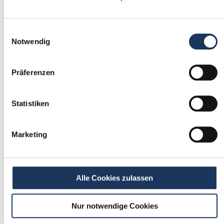
1
Einwilligungsauswahl
Einmalig registrieren
Notwendig
kostenfrei & ohne Unterlagen
schnell & unverbindlich
Präferenzen
Statistiken
2
Passende Stellenangebote
Marketing
erhalten
stetig neue Stellenangebote erhalten
ohne selbst zu suchen
Alle Cookies zulassen
Nur notwendige Cookies
3