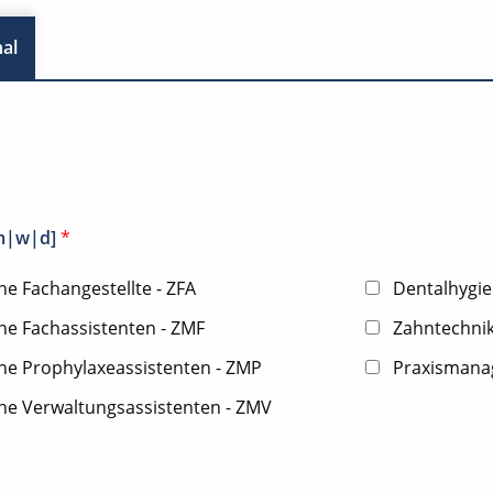
al
[m|w|d]
*
e Fachangestellte - ZFA
Dentalhygie
he Fachassistenten - ZMF
Zahntechnik
he Prophylaxeassistenten - ZMP
Praxismana
he Verwaltungsassistenten - ZMV