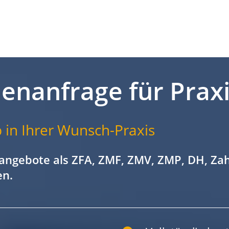
lenanfrage für Prax
 in Ihrer Wunsch-Praxis
angebote als ZFA, ZMF, ZMV, ZMP, DH, Za
en.