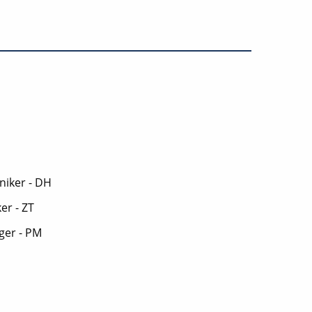
niker - DH
er - ZT
ger - PM