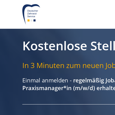
Kostenlose Stel
In 3 Minuten zum neuen Job
Einmal anmelden -
regelmäßig Job
Praxismanager*in (m/w/d) erhalt