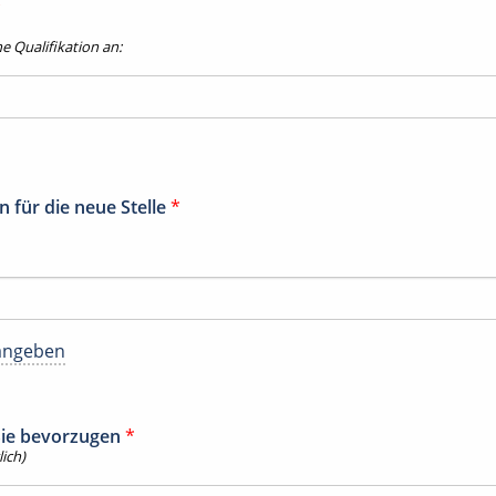
*
he Qualifikation an:
 für die neue Stelle
*
angeben
 Sie bevorzugen
*
ich)