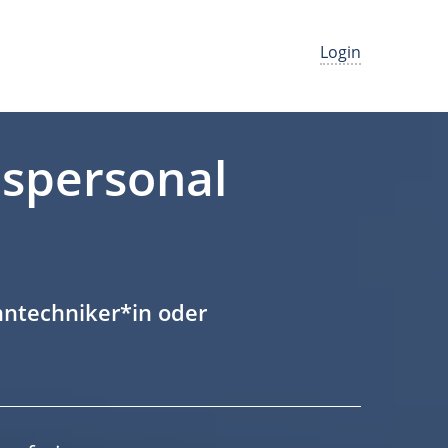
Login
ispersonal
hntechniker*in oder