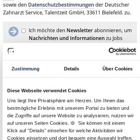
sowie den
Datenschutzbestimmungen
der Deutscher
Zahnarzt Service, Talentzeit GmbH, 33611 Bielefeld. zu.
Ich möchte den
Newsletter
abonnieren, um
Nachrichten und Informationen
zu Jobs
und der Karriere in der Zahnarztpraxis zu
erhalten. Im Übrigen habe ich die
Datenschutzerklärung
gelesen und bin mit
ihr einverstanden.
Zustimmung
Details
Über Cookies
Stellenanfrage absenden
Diese Webseite verwendet Cookies
Uns liegt Ihre Privatsphäre am Herzen. Um Ihnen das
bestmögliche Erlebnis mit unserem Portal zu bieten und
Schon Stellenanfrage abgesendet?
Dann passen Sie
hier
die Zugriffe auf unsere Website zu analysieren, nutzen wir
Ihre Angaben für die Stellensuche an.
auf unseren Seiten Cookies. 🍪 Sie können mit einem
Klick auf "Details" einsehen für welche Aktivitäten wir
Mit
*
markierte Felder sind Pflichtfelder
Cookies einsetzen und dort bequem eine Auswahl treffen.