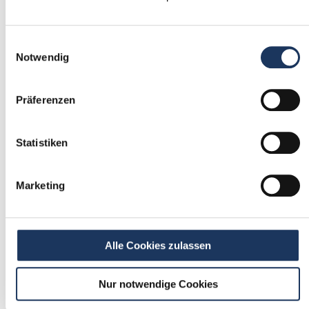
1
Einwilligungsauswahl
Einmalig registrieren
Notwendig
kostenfrei & ohne Unterlagen
schnell & unverbindlich
Präferenzen
Statistiken
2
Passende Stellenangebote
Marketing
erhalten
stetig neue Stellenangebote erhalten
ohne selbst zu suchen
Alle Cookies zulassen
Nur notwendige Cookies
3